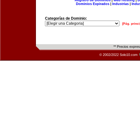
Registro de Dominios
|
Web Hosting
|
D
Dominios Expirados
|
Industrias
|
Indu
Categorías de Dominio:
[Pág. princi
** Precios expre
© 2002/2022 Solo10.com