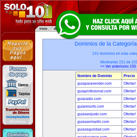
Dominios de la Categoría
231 dominios en esta categ
Mostrando 151 de 23
<< Ver anteriores 150
Nombre de Dominio
Precio
guiaparavender.com
Ofertar!
guiaprofesional.com
Ofertar!
guiaradio.com
Ofertar!
guiaresorts.com
Ofertar!
guiasanjusto.com
Ofertar!
guiasanmartin.com
Ofertar!
guiaseguridad.com
Ofertar!