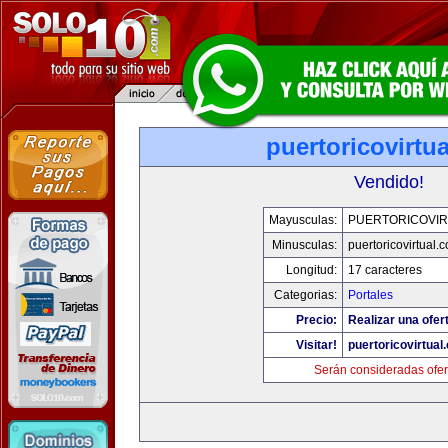
puertoricovirtu
Vendido!
Mayusculas:
PUERTORICOVIR
Minusculas:
puertoricovirtual.
Longitud:
17 caracteres
Categorias:
Portales
Precio:
Realizar una ofer
Visitar!
puertoricovirtual
Serán consideradas ofer