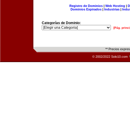
Registro de Dominios
|
Web Hosting
|
D
Dominios Expirados
|
Industrias
|
Indu
Categorías de Dominio:
[Pág. princi
** Precios expre
© 2002/2022 Solo10.com