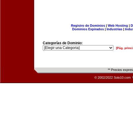
Registro de Dominios
|
Web Hosting
|
D
Dominios Expirados
|
Industrias
|
Indu
Categorías de Dominio:
[Pág. princi
** Precios expre
© 2002/2022 Solo10.com