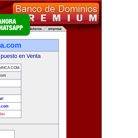
ca.com
 puesto en Venta
ARICA.COM
.com
a!
a.com
tas