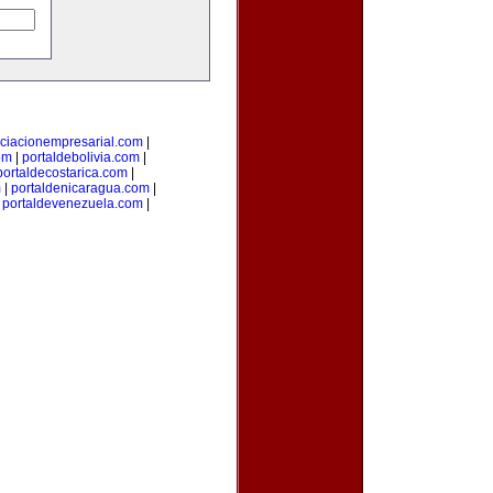
ciacionempresarial.com
|
om
|
portaldebolivia.com
|
portaldecostarica.com
|
m
|
portaldenicaragua.com
|
|
portaldevenezuela.com
|