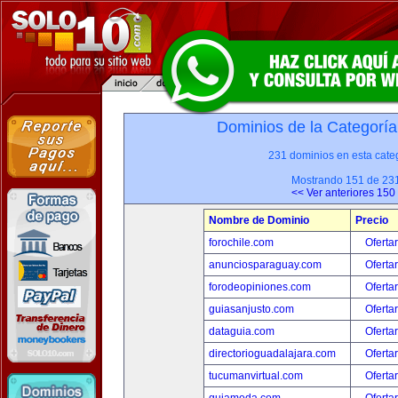
Dominios de la Categoría
231 dominios en esta categ
Mostrando 151 de 23
<< Ver anteriores 150
Nombre de Dominio
Precio
forochile.com
Oferta
anunciosparaguay.com
Oferta
forodeopiniones.com
Oferta
guiasanjusto.com
Oferta
dataguia.com
Oferta
directorioguadalajara.com
Oferta
tucumanvirtual.com
Oferta