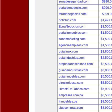
zonadeseguridad.com
$990.
portaldenegocio.com
$990.
forodenegocios.com
$999.
noticlub.com
$1,497
ZonaNegocios.com
$1,500
portalinmuebles.com
$1,500
zonamarketing.com
$1,500
agenciaempleos.com
$1,500
guialinux.com
$1,800
guiaindustrias.com
$2,500
propiedadesenlinea.com
$2,500
guiadeindustrias.com
$3,900
guiainmuebles.com
$5,500
directoriousa.com
$5,500
DirectoDeFabrica.com
$5,999
empresas.com.pa
$6,500
Inmuebles.pe
$8,500
clubcompras.com
$8,900