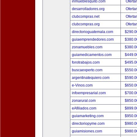
inmueblesquito.com
Oferta
desarrolladores.org
Oferta
clubcompras.net
Oferta
clubcompras.org
Oferta
directorioguatemala.com
$290.
guiaemprendedores.com
$380.
zonamuebles.com
$380.
guiamedicamentos.com
$449.
forotrabajos.com
$495.
buscaexperto.com
$550.
argentinatequiero.com
$590.
e-Vinos.com
$650.
infoempresarial.com
$700.
zonarural.com
$850.
eAfiliados.com
$899.
guiamarketing.com
$950.
directoriopyme.com
$980.
guiamisiones.com
$980.