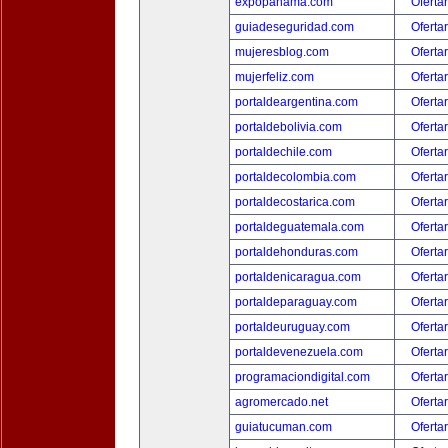
expopanama.com
Oferta
guiadeseguridad.com
Oferta
mujeresblog.com
Oferta
mujerfeliz.com
Oferta
portaldeargentina.com
Oferta
portaldebolivia.com
Oferta
portaldechile.com
Oferta
portaldecolombia.com
Oferta
portaldecostarica.com
Oferta
portaldeguatemala.com
Oferta
portaldehonduras.com
Oferta
portaldenicaragua.com
Oferta
portaldeparaguay.com
Oferta
portaldeuruguay.com
Oferta
portaldevenezuela.com
Oferta
programaciondigital.com
Oferta
agromercado.net
Oferta
guiatucuman.com
Oferta