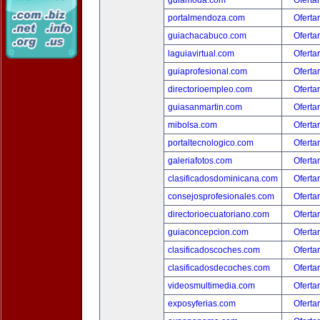
guiamoda.com
Oferta
portalmendoza.com
Oferta
guiachacabuco.com
Oferta
laguiavirtual.com
Oferta
guiaprofesional.com
Oferta
directorioempleo.com
Oferta
guiasanmartin.com
Oferta
mibolsa.com
Oferta
portaltecnologico.com
Oferta
galeriafotos.com
Oferta
clasificadosdominicana.com
Oferta
consejosprofesionales.com
Oferta
directorioecuatoriano.com
Oferta
guiaconcepcion.com
Oferta
clasificadoscoches.com
Oferta
clasificadosdecoches.com
Oferta
videosmultimedia.com
Oferta
exposyferias.com
Oferta