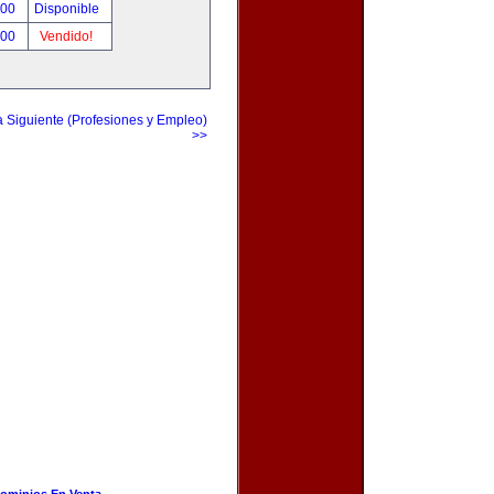
.00
Disponible
.00
Vendido!
a Siguiente (Profesiones y Empleo)
>>