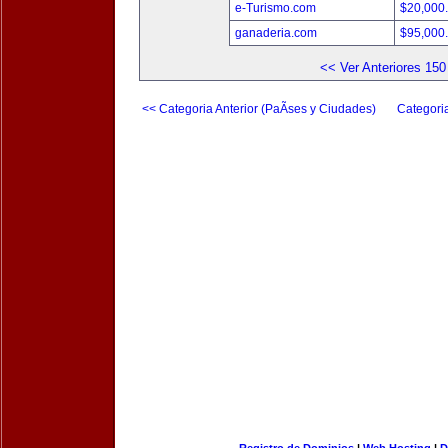
e-Turismo.com
$20,000
ganaderia.com
$95,000
<< Ver Anteriores 150
<< Categoria Anterior (PaÃ­ses y Ciudades)
Categori