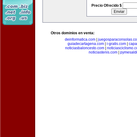
Precio Ofrecido $
Otros dominios en venta:
deinformatica.com
|
juegosparaconsolas.c
guiadecartagena.com
|
i-gratis.com
|
capa
noticiasbaloncesto.com
|
noticiasciclismo.
noticiastenis.com
|
pymesald