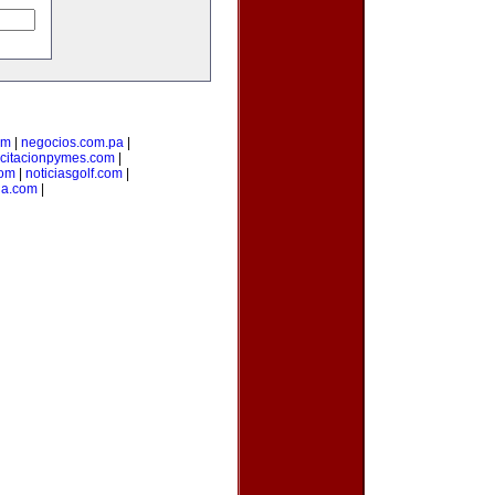
om
|
negocios.com.pa
|
citacionpymes.com
|
com
|
noticiasgolf.com
|
ia.com
|