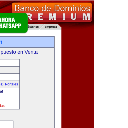
m
 puesto en Venta
os)
,
Portales
a!
tas