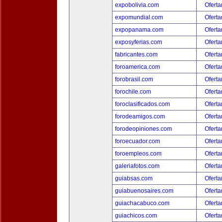
expobolivia.com
Oferta
expomundial.com
Oferta
expopanama.com
Oferta
exposyferias.com
Oferta
fabricantes.com
Oferta
foroamerica.com
Oferta
forobrasil.com
Oferta
forochile.com
Oferta
foroclasificados.com
Oferta
forodeamigos.com
Oferta
forodeopiniones.com
Oferta
foroecuador.com
Oferta
foroempleos.com
Oferta
galeriafotos.com
Oferta
guiabsas.com
Oferta
guiabuenosaires.com
Oferta
guiachacabuco.com
Oferta
guiachicos.com
Oferta