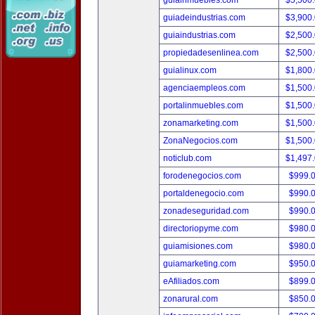
guiainmuebles.com
$5,500
guiadeindustrias.com
$3,900
guiaindustrias.com
$2,500
propiedadesenlinea.com
$2,500
guialinux.com
$1,800
agenciaempleos.com
$1,500
portalinmuebles.com
$1,500
zonamarketing.com
$1,500
ZonaNegocios.com
$1,500
noticlub.com
$1,497
forodenegocios.com
$999.
portaldenegocio.com
$990.
zonadeseguridad.com
$990.
directoriopyme.com
$980.
guiamisiones.com
$980.
guiamarketing.com
$950.
eAfiliados.com
$899.
zonarural.com
$850.