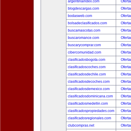
argentinaindex.com
Oferta
blogdescargas.com
Oferta
bodasweb.com
Oferta
bolsadeclasificados.com
Oferta
buscamascotas.com
Oferta
buscaromance.com
Oferta
buscarycomprar.com
Oferta
cibercomunidad.com
Oferta
clasificadosbogota.com
Oferta
clasificadoscoches.com
Oferta
clasificadosdechile.com
Oferta
clasificadosdecoches.com
Oferta
clasificadosdemexico.com
Oferta
clasificadosdominicana.com
Oferta
clasificadosmedellin.com
Oferta
clasificadospropiedades.com
Oferta
clasificadosregionales.com
Oferta
clubcompras.net
Oferta