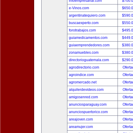
infoempresarial.com
$700.
e-Vinos.com
$650.
argentinatequiero.com
$590.
buscaexperto.com
$550.
forotrabajos.com
$495.
guiamedicamentos.com
$449.
guiaemprendedores.com
$380.
zonamuebles.com
$380.
directorioguatemala.com
$290.
agrodirectorio.com
Oferta
agroindice.com
Oferta
agromercado.net
Oferta
alquilerdevideos.com
Oferta
amigosenred.com
Oferta
anunciosparaguay.com
Oferta
anunciospuertorico.com
Oferta
areajoven.com
Oferta
areamujer.com
Oferta