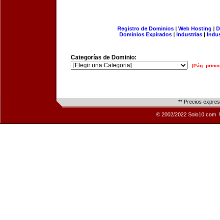
Registro de Dominios
|
Web Hosting
|
D
Dominios Expirados
|
Industrias
|
Indu
Categorías de Dominio:
[Pág. princi
** Precios expre
© 2002/2022 Solo10.com