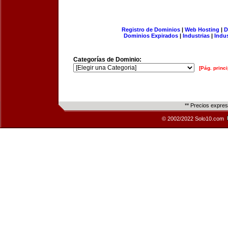
Registro de Dominios
|
Web Hosting
|
D
Dominios Expirados
|
Industrias
|
Indu
Categorías de Dominio:
[Pág. princi
** Precios expre
© 2002/2022 Solo10.com