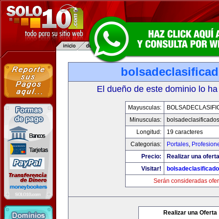
bolsadeclasifica
El dueño de este dominio lo ha
Mayusculas:
BOLSADECLASIFI
Minusculas:
bolsadeclasificado
Longitud:
19 caracteres
Categorias:
Portales
,
Profesion
Precio:
Realizar una oferta
Visitar!
bolsadeclasificad
Serán consideradas ofer
Realizar una Oferta