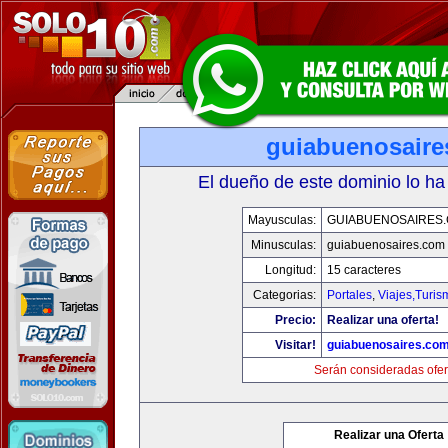
guiabuenosaire
El dueño de este dominio lo ha
Mayusculas:
GUIABUENOSAIRES
Minusculas:
guiabuenosaires.com
Longitud:
15 caracteres
Categorias:
Portales
,
Viajes,Turi
Precio:
Realizar una oferta!
Visitar!
guiabuenosaires.co
Serán consideradas ofer
Realizar una Oferta