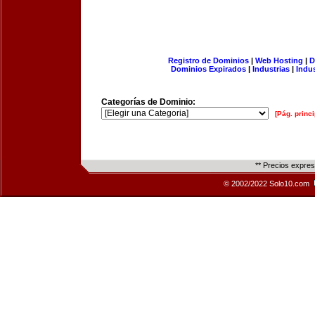
Registro de Dominios
|
Web Hosting
|
D
Dominios Expirados
|
Industrias
|
Indu
Categorías de Dominio:
[Pág. princi
** Precios expre
© 2002/2022 Solo10.com