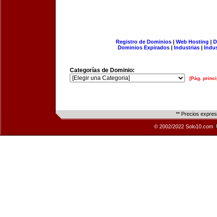
Registro de Dominios
|
Web Hosting
|
D
Dominios Expirados
|
Industrias
|
Indu
Categorías de Dominio:
[Pág. princi
** Precios expre
© 2002/2022 Solo10.com