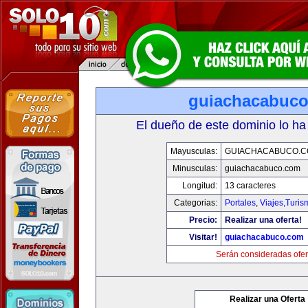
guiachacabuc
El dueño de este dominio lo ha
Mayusculas:
GUIACHACABUCO.
Minusculas:
guiachacabuco.com
Longitud:
13 caracteres
Categorias:
Portales
,
Viajes,Turi
Precio:
Realizar una oferta!
Visitar!
guiachacabuco.com
Serán consideradas ofer
Realizar una Oferta