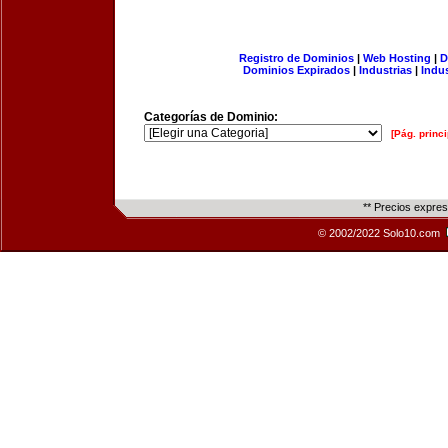
Registro de Dominios
|
Web Hosting
|
D
Dominios Expirados
|
Industrias
|
Indu
Categorías de Dominio:
[Pág. princi
** Precios expre
© 2002/2022 Solo10.com