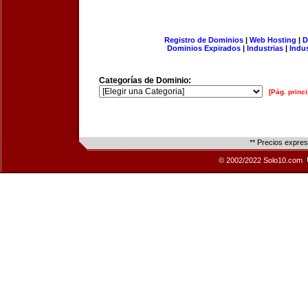
Registro de Dominios
|
Web Hosting
|
D
Dominios Expirados
|
Industrias
|
Indu
Categorías de Dominio:
[Pág. princi
** Precios expre
© 2002/2022 Solo10.com