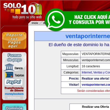
ventaporintern
El dueño de este dominio lo ha
Mayusculas:
VENTAPORINTERN
Minusculas:
ventaporinternet.com
Longitud:
16 caracteres
Categorias:
Internet
,
Ventas y Co
Precio:
Realizar una oferta!
Visitar!
ventaporinternet.c
Serán consideradas ofer
Realizar una Oferta