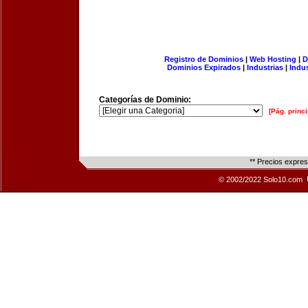
Registro de Dominios
|
Web Hosting
|
D
Dominios Expirados
|
Industrias
|
Indu
Categorías de Dominio:
[Pág. princi
** Precios expre
© 2002/2022 Solo10.com