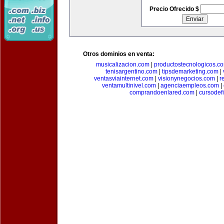
Precio Ofrecido $
Otros dominios en venta:
musicalizacion.com
|
productostecnologicos.c
tenisargentino.com
|
tipsdemarketing.com
|
ventasviainternet.com
|
visionynegocios.com
|
r
ventamultinivel.com
|
agenciaempleos.com
|
comprandoenlared.com
|
cursodef