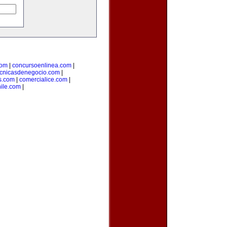
com
|
concursoenlinea.com
|
ecnicasdenegocio.com
|
s.com
|
comercialice.com
|
hile.com
|