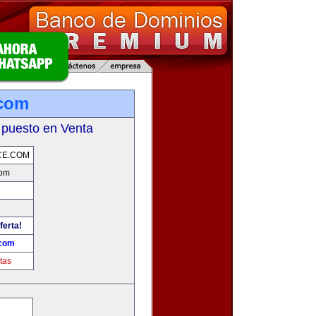
.com
 puesto en Venta
CE.COM
com
ferta!
.com
tas