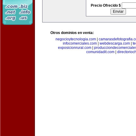
Precio Ofrecido $
Otros dominios en venta:
negocioytecnologia.com
|
camarasdefotografia.
infocomerciales.com
|
webdescarga.com
|
t
exposicionrural.com
|
producciondecomerciale
comunidadit.com
|
directorioc