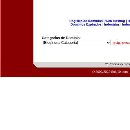
Registro de Dominios
|
Web Hosting
|
D
Dominios Expirados
|
Industrias
|
Indu
Categorías de Dominio:
[Pág. princi
** Precios expre
© 2002/2022 Solo10.com