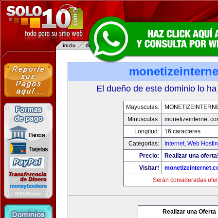
monetizeintern
El dueño de este dominio lo ha
Mayusculas:
MONETIZEINTERN
Minusculas:
monetizeinternet.c
Longitud:
16 caracteres
Categorias:
Internet
,
Web Hostin
Precio:
Realizar una oferta
Visitar!
monetizeinternet.
Serán consideradas ofer
Realizar una Oferta