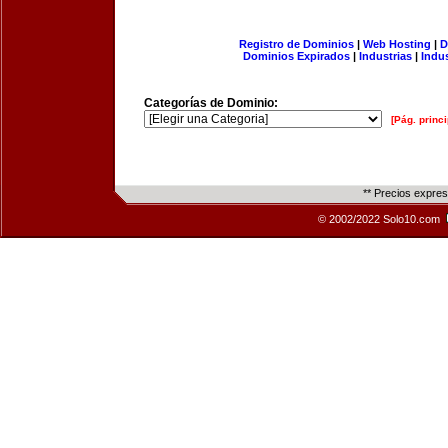
Registro de Dominios
|
Web Hosting
|
D
Dominios Expirados
|
Industrias
|
Indu
Categorías de Dominio:
[Pág. princi
** Precios expre
© 2002/2022 Solo10.com