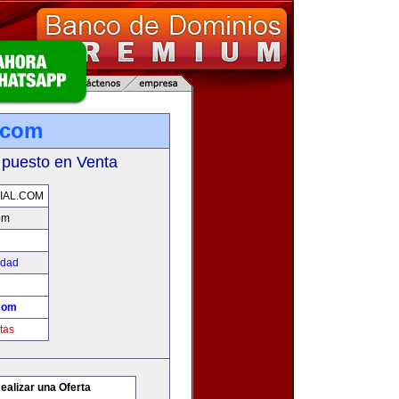
l.com
 puesto en Venta
IAL.COM
om
edad
.com
tas
ealizar una Oferta