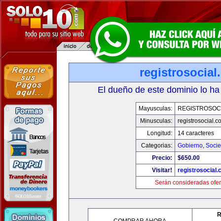
registrosocia
El dueño de este dominio lo ha
Mayusculas:
REGISTROSOC
Minusculas:
registrosocial.c
Longitud:
14 caracteres
Categorias:
Gobierno
,
Soci
Precio:
$650.00
Visitar!
registrosocial
Serán consideradas ofer
R