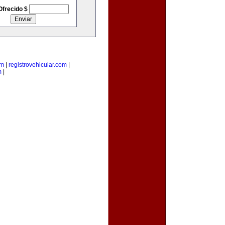
Ofrecido $
om
|
registrovehicular.com
|
m
|